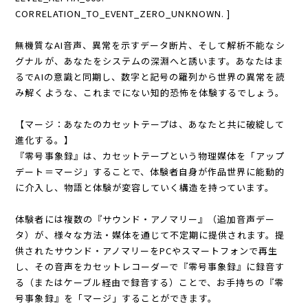
CORRELATION_TO_EVENT_ZERO_UNKNOWN. ]
無機質なAI音声、異常を示すデータ断片、そして解析不能なシ
グナルが、あなたをシステムの深淵へと誘います。あなたはま
るでAIの意識と同期し、数字と記号の羅列から世界の異常を読
み解くような、これまでにない知的恐怖を体験するでしょう。
【マージ：あなたのカセットテープは、あなたと共に破綻して
進化する。】
『零号事象録』は、カセットテープという物理媒体を「アップ
デート＝マージ」することで、体験者自身が作品世界に能動的
に介入し、物語と体験が変容していく構造を持っています。
体験者には複数の『サウンド・アノマリー』（追加音声デー
タ）が、様々な方法・媒体を通じて不定期に提供されます。提
供されたサウンド・アノマリーをPCやスマートフォンで再生
し、その音声をカセットレコーダーで『零号事象録』に録音す
る（またはケーブル経由で録音する）ことで、お手持ちの『零
号事象録』を「マージ」することができます。