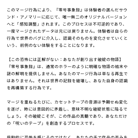
このマージ行為により、『零号事象録』は体験者の選んだサウ
ンド・アノマリーに応じて、唯一無二のオリジナルバージョン
へと「感知調整」されます。このプロセスは不可逆的であり、
一度マージされたデータは元には戻りません。体験者は自らの
行為で世界のバグに介入し、認識そのものを変化させていくと
いう、前例のない体験をすることになります。
【この恐怖には正解がない：あなたが創り出す破綻の物語】
『零号事象録』は、通常のホラーのように明確な物語の結末や
謎の解明を提供しません。あなたのマージ行為は単なる再生で
はありません。それは世界の記録を破壊し、あなた自身の認識
を再構築する行為です。
マージを重ねるたびに、カセットテープの音源は予期せぬ変化
を遂げ、時には意図的に矛盾し、意味不明な破綻状態に陥るで
しょう。その破綻こそが、この作品の真髄であり、あなただけ
の「呪いのテープ」を創造するプロセスです。
受動的に恐怖を感じるのではなく、あなたの手で作品の歪みを