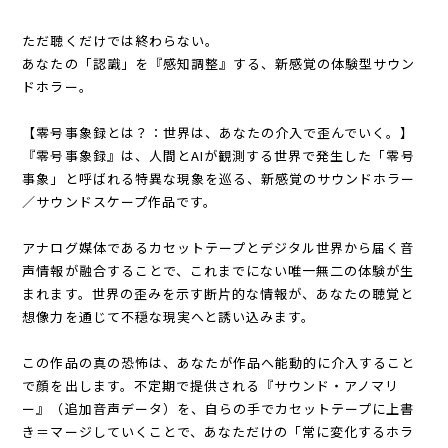
ただ聴くだけでは終わらない。
あなたの「認識」を『感知調整』する、新感覚の体験型サウン
ドホラー。
【零号事象録とは？：世界は、あなたの介入で歪んでいく。】
『零号事象録』は、人間とAIが観測する世界で発生した「零号
事象」と呼ばれる特異な現象を巡る、新感覚のサウンドホラー
／サウンドスケープ作品です。
アナログ媒体であるカセットテープとデジタル世界から届く音
声情報が融合することで、これまでにない唯一無二の体験が生
まれます。世界の歪みを示す断片的な情報が、あなたの聴覚と
想像力を通じて不穏な現実へと誘い込みます。
この作品の真の恐怖は、あなたが作品へ能動的に介入すること
で顔を出します。不定期で提供される『サウンド・アノマリ
ー』（追加音声データ）を、自らの手でカセットテープに上書
き＝マージしていくことで、あなただけの「常に変化するホラ