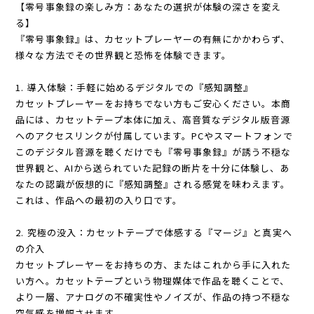
【零号事象録の楽しみ方：あなたの選択が体験の深さを変え
る】
『零号事象録』は、カセットプレーヤーの有無にかかわらず、
様々な方法でその世界観と恐怖を体験できます。
1. 導入体験：手軽に始めるデジタルでの『感知調整』
カセットプレーヤーをお持ちでない方もご安心ください。本商
品には、カセットテープ本体に加え、高音質なデジタル版音源
へのアクセスリンクが付属しています。PCやスマートフォンで
このデジタル音源を聴くだけでも『零号事象録』が誘う不穏な
世界観と、AIから送られていた記録の断片を十分に体験し、あ
なたの認識が仮想的に『感知調整』される感覚を味わえます。
これは、作品への最初の入り口です。
2. 究極の没入：カセットテープで体感する『マージ』と真実へ
の介入
カセットプレーヤーをお持ちの方、またはこれから手に入れた
い方へ。カセットテープという物理媒体で作品を聴くことで、
より一層、アナログの不確実性やノイズが、作品の持つ不穏な
空気感を増幅させます。