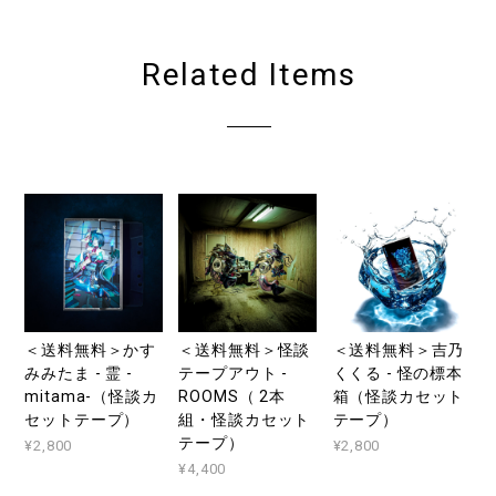
Related Items
＜送料無料＞かす
＜送料無料＞怪談
＜送料無料＞吉乃
みみたま - 霊 -
テープアウト -
くくる - 怪の標本
mitama-（怪談カ
ROOMS（ 2本
箱（怪談カセット
セットテープ）
組・怪談カセット
テープ）
テープ）
¥2,800
¥2,800
¥4,400