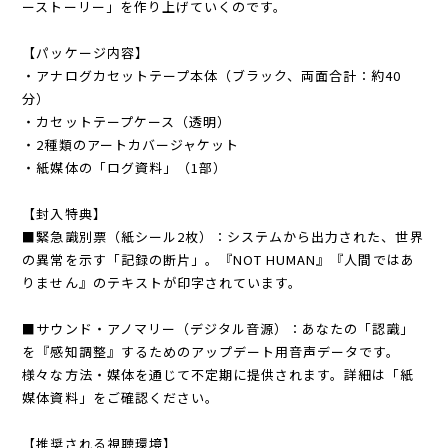
ーストーリー」を作り上げていくのです。
【パッケージ内容】
・アナログカセットテープ本体（ブラック、両面合計：約40
分）
・カセットテープケース（透明）
・2種類のアートカバージャケット
・紙媒体の「ログ資料」（1部）
【封入特典】
■緊急識別票（紙シール2枚）：システムから出力された、世界
の異常を示す「記録の断片」。『NOT HUMAN』『人間ではあ
りません』のテキストが印字されています。
■サウンド・アノマリー（デジタル音源）：あなたの「認識」
を『感知調整』するためのアップデート用音声データです。
様々な方法・媒体を通じて不定期に提供されます。詳細は「紙
媒体資料」をご確認ください。
【推奨される視聴環境】