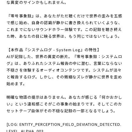
な異変のサインかもしれません。
『零号事象録』は、あなたがただ聴くだけで世界の歪みを五感
で感じ始め、自身の認識が静かに書き換えられていくような、
これまでにないサウンドホラー体験です。この記録を聴き終え
た時、あなたの目に映る世界は、もう同じではないでしょう。
【本作品『システムログ - System Log』の特性】
AIが記録した、世界の異変の断片。『零号事象録：システムロ
グ』は、ありふれたシステム報告の中に潜む、言葉にならない
不穏さを体験するオーディオコンテンツです。システムが淡々
と報告するログ。しかし、その微細なズレが静かに世界を歪め
始めます。
明確な物語の提示はありません。あなたが感じる「何かおかし
い」という違和感こそがこの事象の始まりです。そしてこのカ
セットテープ自体がその不穏な記録の一部となるでしょう。
[LOG: ENTITY_PERCEPTION_FIELD_DEVIATION_DETECTED.
LEVEL_ALPHA_003.