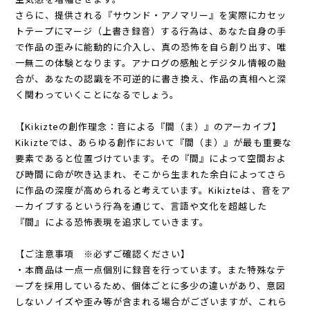
さらに、提供される『サウンド・アノマリー』を実際にカセッ
トテープにマージ（上書き録音）する行為は、あなた自身の手
で作品の歪みに能動的に介入し、真の恐怖を自ら創り出す、唯
一無二の体験となります。アナログの感触とデジタル情報の融
合が、あなたの認識を不可逆的に書き換え、作品の真相へと深
く関わっていくことになるでしょう。
【Kikizteの創作理念：音による『間（ま）』のアーカイブ】
Kikizteでは、あらゆる創作において『間（ま）』が最も重要な
要素であると位置づけています。その『間』によって空間およ
び時間に命が吹き込まれ、そこから生まれた余白によってさら
に作品の深度が高められると考えています。Kikizteは、音をア
ーカイブするという行為を通じて、言語や文化を超越した
『間』による恐怖表現を追求していきます。
【ご注意事項 ※必ずご確認ください】
・本商品は一点一点個別に録音を行っています。また特殊なテ
ープを採用しているため、個体ごとに多少の違いがあり、意図
しないノイズや歪み等が含まれる場合がございますが、これら