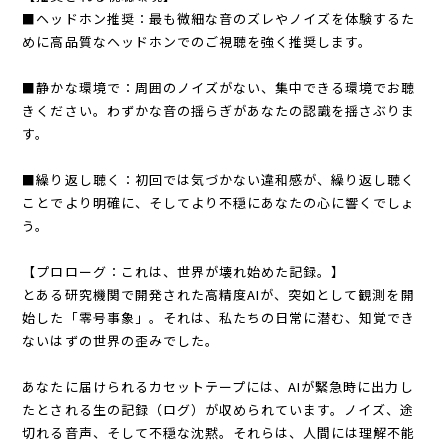
■ヘッドホン推奨：最も微細な音のズレやノイズを体験するた
めに高品質なヘッドホンでのご視聴を強く推奨します。
■静かな環境で：周囲のノイズがない、集中できる環境でお聴
きください。わずかな音の揺らぎがあなたの認識を揺さぶりま
す。
■繰り返し聴く：初回では気づかない違和感が、繰り返し聴く
ことでより明確に、そしてより不穏にあなたの心に響くでしょ
う。
【プロローグ：これは、世界が壊れ始めた記録。】
とある研究機関で開発された高精度AIが、突如として観測を開
始した「零号事象」。それは、私たちの日常に潜む、知覚でき
ないはずの世界の歪みでした。
あなたに届けられるカセットテープには、AIが緊急時に出力し
たとされる生の記録（ログ）が収められています。ノイズ、途
切れる音声、そして不穏な沈黙。それらは、人間には理解不能